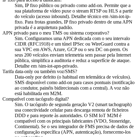
Sim, IP fixo público ou privado como add-on. Permite que a
sua plataforma de vídeo puxe o stream RTSP ou HLS a partir
do veículo (acesso inbound). Detalhe técnico em /sim-iot-ip-
fixo. Para frotas grandes, IP fixo privado dentro de uma APN
privada é a arquitetura padrão.
APN privado para o meu TMS ou sistema corporativo?
Sim. Configuramos uma APN dedicada com o seu intervalo
CIDR (RFC1918) e um túnel IPSec ou WireGuard contra a
sua VPC em AWS, Azure, GCP ou o seu DC on-prem. Os
seus 200 veículos enviam telemetria sem passar pela Internet
pública, simplifica a auditoria e reduz a superfície de ataque.
Detalhe em /sim-iot-apn-privado.
Tarifa data-only ou também voz/SMS?
Data-only por defeito (o habitual em telemática de veículos).
SMS disponível como add-on para casos pontuais (notificação
ao condutor, painéis bidirecionais com a central). A voz não
está habilitada em M2M.
Compatível com tacógrafo digital?
Sim. O tacógrafo de segunda geração V2 (smart tachograph)
usa conectividade celular para descarga remota de ficheiros
DDD e para reporte às autoridades. O SIM IoT M2M é
compatível com os principais fabricantes (VDO, Stoneridge,
Continental). Se o seu integrador de FMS precisa de dados de
configuração específica (APN, autenticação), fornecemo-los