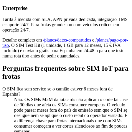
Enterprise
Tarifa à medida com SLA, APN privada dedicada, integração TMS
e suporte 24/7. Para frotas grandes ou com veículos críticos em
operação 24/7.
Detalhe completo em
/planes/datos-compartidos
e
/planes/pago-por-
uso
. O SIM Test Kit (1 unidade, 1 GB para 12 meses, 15 € IVA
incluído) é enviado grátis para Espanha em 24-48 h para que teste
numa rota tipo antes de pedir quantidades.
Perguntas frequentes sobre SIM IoT para
frotas
O SIM fica sem serviço se o camião estiver 6 meses fora de
Espanha?
Não. Os SIMs M2M da iot.cards não aplicam o corte fair-use
de 90 dias que afeta os SIMs consumer europeus. O veículo
pode passar meses fora do país de emissão sem que o SIM se
desligue nem se aplique o custo retail do operador visitado. É
a diferença chave para frotas internacionais que com SIMs
consumer começam a ver cortes silenciosos ao fim de poucas
semanas.