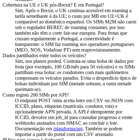
Cobertura na UE e UK pós-Brexit? E em Portugal?
Sim. Após o Brexit, o UK continua acessível em roaming a
tarifa semelhante à da UE; o custo por MB em UE+UK é
comparável ao doméstico espanhol. Os SIMs M2M não caem
sob o regulador BEREC de roaming consumer, por isso
também não têm o corte fair-use europeu. Para frotas que
cruzam regularmente a Portugal, a conectividade é
transparente: o SIM faz roaming nos operadores portugueses
(MEO, NOS, Vodafone PT) sem reaprovisionamento.
Dados partilhados entre todos os veículos?
Sim, nos planos pooled. Contrata-se uma bolsa de dados por
frota (por exemplo, 100 GB/mês para 50 veículos) e os SIMs
partilham essa bolsa: os condutores com mais quilómetros
compensam os veículos parados. Evita o desperdício típico de
bolsas individuais por SIM (metade sobram, a outra metade
queimam-se).
Como registo 200 SIMs por API?
O endpoint POST /sims aceita lotes em CSV ou JSON com
ICCID, plano, etiquetas (matrícula, condutor, rota) e
opcionalmente APN privada. A API é idempotente por
ICCID, devolve um job_id para consultar progresso e emite
webhooks assinados com HMAC ao concluir o lote.
Documentação em
/plataforma/api
. Também se podem
importar a partir do portal com um CSV arrastado.
IP fixo para acesso à dashcam?