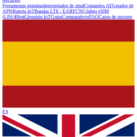
Recursos
Ferramentas gratuitas
Interpretador de sinal
Comandos AT
Gerador de
APN
Bateria IoT
Bandas LTE / EARFCN
Código eSIM
(LPA)
Blog
Glossário IoT
Guias
Comparativos
FAQ
Casos de sucesso
ES