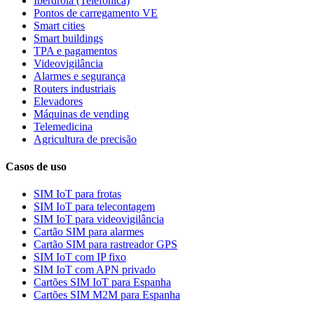
Iberdrola (Telefónica)
Pontos de carregamento VE
Smart cities
Smart buildings
TPA e pagamentos
Videovigilância
Alarmes e segurança
Routers industriais
Elevadores
Máquinas de vending
Telemedicina
Agricultura de precisão
Casos de uso
SIM IoT para frotas
SIM IoT para telecontagem
SIM IoT para videovigilância
Cartão SIM para alarmes
Cartão SIM para rastreador GPS
SIM IoT com IP fixo
SIM IoT com APN privado
Cartões SIM IoT para Espanha
Cartões SIM M2M para Espanha