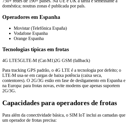
750+ redes de 190+ países. Na UE e UK a tarifa é semelhante à
doméstica; noutras zonas é publicada por país.
Operadores em Espanha
Movistar (Telefónica España)
Vodafone Espanha
Orange Espanha
Tecnologias típicas em frotas
4G LTE
5G
LTE-M (Cat-M1)
2G GSM (fallback)
Para tracking GPS padrão, o 4G LTE é a tecnologia por defeito; o
LTE-M usa-se em cargas de baixa potência (caixa seca,
contentores). O 2G/3G estão em fase de desligamento em Espanha e
na Europa: para frotas novas, evite modems que apenas suportem
2G/3G.
Capacidades para operadores de frotas
Para além da conectividade básica, o SIM IoT inclui as camadas que
um operador de frotas precisa: