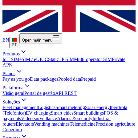
EN
Open main menu
PT
Produtos
IoT SIM
eSIM / eUICC
Static IP SIM
Multi-operator SIM
Private
APN
Planos
Pay as you go
Data packages
Pooled data
Prepaid
Plataforma
Visão geral
Portal de gestão
API REST
Soluções
Fleet management
Logistics
Smart metering
Solar energy
Iberdrola
(Telefónica)
EV charging
Smart cities
Smart buildings
POS &
payments
Video surveillance
Alarms & security
Industrial
routers
Elevators
Vending machines
Telemedicine
Precision agriculture
Cobertura