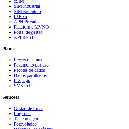
eSIM
SIM Industrial
SIM Embutido
IP Fixo
APN Privado
Plataforma MVNO
Portal de gestão
API REST
Planos
Preços e planos
Pagamento por uso
Pacotes de dados
Dados partilhados
Pré-pago
SMS IoT
Soluções
Gestão de frotas
Logística
Telecontagem
Fotovoltaico