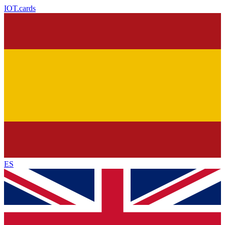
IOT
.cards
ES