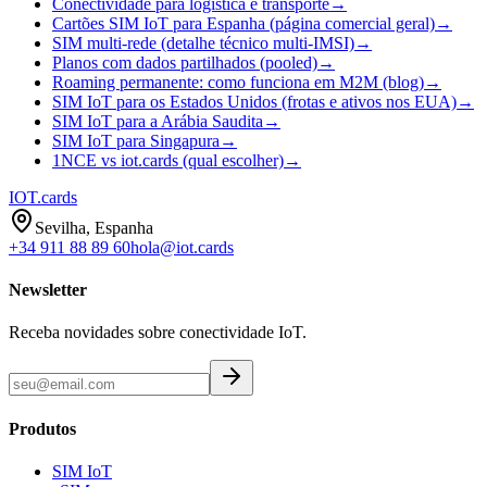
Conectividade para logística e transporte
→
Cartões SIM IoT para Espanha (página comercial geral)
→
SIM multi-rede (detalhe técnico multi-IMSI)
→
Planos com dados partilhados (pooled)
→
Roaming permanente: como funciona em M2M (blog)
→
SIM IoT para os Estados Unidos (frotas e ativos nos EUA)
→
SIM IoT para a Arábia Saudita
→
SIM IoT para Singapura
→
1NCE vs iot.cards (qual escolher)
→
IOT
.cards
Sevilha, Espanha
+34 911 88 89 60
hola@iot.cards
Newsletter
Receba novidades sobre conectividade IoT.
Produtos
SIM IoT