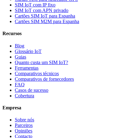
SIM IoT com IP fixo
SIM IoT com APN privado
Cartões SIM IoT para Espanha
Cartões SIM M2M para Espanha
Recursos
Blog
Glossário IoT
Guias
Quanto custa um SIM IoT?
Ferramentas
Comparativos técnicos
Comparativos de fornecedores
FAQ
Casos de sucesso
Cobertura
Empresa
Sobre nós
Parceiros
Opiniões
Contacto