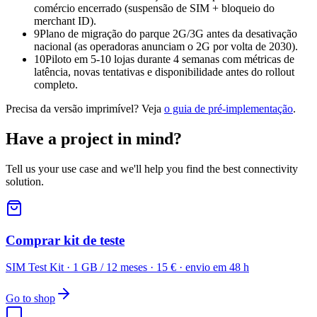
comércio encerrado (suspensão de SIM + bloqueio do
merchant ID).
9
Plano de migração do parque 2G/3G antes da desativação
nacional (as operadoras anunciam o 2G por volta de 2030).
10
Piloto em 5-10 lojas durante 4 semanas com métricas de
latência, novas tentativas e disponibilidade antes do rollout
completo.
Precisa da versão imprimível? Veja
o guia de pré-implementação
.
Have a project in mind?
Tell us your use case and we'll help you find the best connectivity
solution.
Comprar kit de teste
SIM Test Kit · 1 GB / 12 meses · 15 € · envio em 48 h
Go to shop