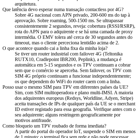
arquitetura.
Que latência devo esperar numa transação contactless por 4G?
Sobre 4G nacional com APN privado, 200-600 ms do tap à
aprovação. Sobre roaming, 500-1500 ms. Se ultrapassar
consistentemente 2 segundos, reveja: cobertura (RSSI/RSRP),
rota do APN para o adquirente e se há uma camada de proxy
intermédia. O EMV tolera até cerca de 30 segundos antes do
timeout, mas o cliente perceciona lentidão acima de 2.
O que acontece quando cai a linha fixa da minha loja?
Se tiver um router industrial com failover 4G (Teltonika
RUTX10, Cradlepoint IBR200, Peplink), a mudança é
automática em 5-15 segundos e os TPV continuam a cobrar
sem que o comércio se aperceba. Sem failover, os TPV com
SIM 4G próprio continuam a funcionar independentemente;
os que dependem do WiFi do router caem com a linha.
Posso usar o mesmo SIM para TPV em diferentes países da UE?
Sim, com SIM multioperadora e plano multi-IMSI. A maioria
dos adquirentes europeus (Redsys, Worldline, Adyen, Stripe)
aceita transações de IPs de qualquer país da UE se o merchant
ID estiver registado para essa geografia. Verifique antes com o
seu adquirente; alguns restringem geograficamente por
motivos antifraude.
Como bloqueio um TPV roubado de forma imediata?
A partir do portal do operador IoT, suspende o SIM em menos
de 1 minuto: o terminal fica sem rede e não pode processar