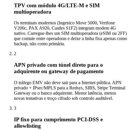
TPV com módulo 4G/LTE-M e SIM
multioperadora
Os terminais modernos (Ingenico Move 5000, Verifone
V200c, PAX A920, Castles S1F2) integram modem 4G
nativo. Carregue-lhes um SIM multioperadora (eSIM ou 2FF)
que comute entre operadoras e deixe a linha fixa apenas como
backup, não como primária.
2
APN privado com túnel direto para o
adquirente ou gateway de pagamento
O tráfego EMV não deve sair para a Internet pública. APN
privado + IPsec/MPLS para a Redsys, SIBS, Stripe Terminal
Gateway ou o banco adquirente. Menor latência, menos
novas tentativas e troço cifrado sob controlo auditável.
3
IP fixo para cumprimento PCI-DSS e
allowlisting