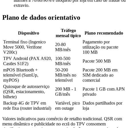
alarmes a 70/80/90% e bloqueio por loja em caso de fraude ou
extravio.
Plano de dados orientativo
Tráfego
Dispositivo
Plano recomendado
mensal típico
Terminal fixo (Ingenico
Pagamento por
20-80
Move 5000, Verifone
utilização ou pacote
MB/mês
V200c)
100 MB
TPV Android (PAX A920,
100-500
Pacote 500 MB
Castles S1F2)
MB/mês
mPOS Bluetooth +
50-200
Pacote 200 MB em
telemóvel (SumUp,
MB/mês no
SIM dedicado ao
myPOS)
telemóvel
comercial
Quiosque de autosserviço
200 MB - 1
Pacote 1 GB com APN
(QSR, estacionamento,
GB/mês
privado
bilhete)
Backup 4G de TPV em
Variável, pico
Dados partilhados por
rede fixa (router industrial)
em outage
loja
Valores indicativos para comércio de retalho tradicional. QSR com
menu dinâmico e publicidade no ecrã do TPV consomem