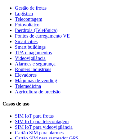
Gestão de frotas
Logística
Telecontagem
Fotovoltaico
Iberdrola (Telefónica)
Pontos de carregamento VE
Smart cities
Smart buildings
TPA e pagamentos
Videovigilância
Alarmes e segurança
Routers industriais
Elevadores
Máquinas de vending
Telemedicina
Agricultura de precisão
Casos de uso
SIM IoT para frotas
SIM IoT para telecontagem
SIM IoT para videovigilância
Cartão SIM para alarmes
Cartão SIM para rastreador GPS