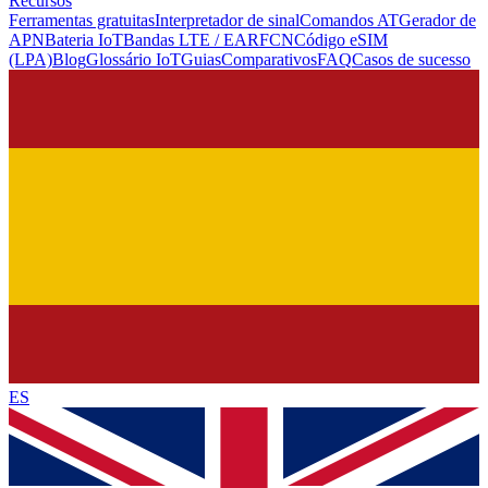
Recursos
Ferramentas gratuitas
Interpretador de sinal
Comandos AT
Gerador de
APN
Bateria IoT
Bandas LTE / EARFCN
Código eSIM
(LPA)
Blog
Glossário IoT
Guias
Comparativos
FAQ
Casos de sucesso
ES