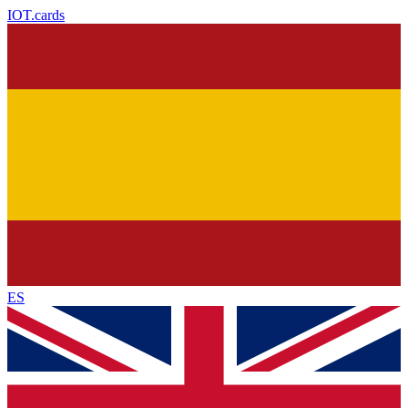
IOT
.cards
ES