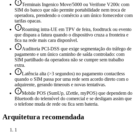
Terminais Ingenico Move/5000 ou Verifone V200c com
SIM do banco que não permite portabilidade nem troca de
operadora, prendendo o comércio a um único fornecedor com
tarifas opacas.
Roaming intra-UE em TPV de feira, foodtruck ou evento
que dispara a fatura quando o dispositivo cruza a fronteira e
fica na rede mais cara disponível.
Auditoria PCI-DSS que exige segmentação do tráfego de
pagamento e um único caminho de saída controlado: com
SIM partilhado da operadora não se cumpre sem trabalho
extra.
Latência alta (>3 segundos) no pagamento contactless
quando o SIM passa por uma rede sem acordo direto com o
adquirente, gerando timeouts e novas tentativas.
Mobile POS (SumUp, iZettle, myPOS) que dependem do
Bluetooth do telemóvel do comercial e se desligam assim que
o telefone muda de rede ou fica sem bateria.
Arquitetura recomendada
1