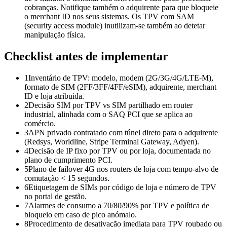
cobranças. Notifique também o adquirente para que bloqueie
o merchant ID nos seus sistemas. Os TPV com SAM
(security access module) inutilizam-se também ao detetar
manipulação física.
Checklist antes de implementar
1
Inventário de TPV: modelo, modem (2G/3G/4G/LTE-M),
formato de SIM (2FF/3FF/4FF/eSIM), adquirente, merchant
ID e loja atribuída.
2
Decisão SIM por TPV vs SIM partilhado em router
industrial, alinhada com o SAQ PCI que se aplica ao
comércio.
3
APN privado contratado com túnel direto para o adquirente
(Redsys, Worldline, Stripe Terminal Gateway, Adyen).
4
Decisão de IP fixo por TPV ou por loja, documentada no
plano de cumprimento PCI.
5
Plano de failover 4G nos routers de loja com tempo-alvo de
comutação < 15 segundos.
6
Etiquetagem de SIMs por código de loja e número de TPV
no portal de gestão.
7
Alarmes de consumo a 70/80/90% por TPV e política de
bloqueio em caso de pico anómalo.
8
Procedimento de desativação imediata para TPV roubado ou