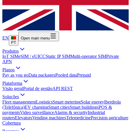
EN
Open main menu
PT
Produtos
IoT SIM
eSIM / eUICC
Static IP SIM
Multi-operator SIM
Private
APN
Planos
Pay as you go
Data packages
Pooled data
Prepaid
Plataforma
Visão geral
Portal de gestão
API REST
Soluções
Fleet management
Logistics
Smart metering
Solar energy
Iberdrola
(Telefónica)
EV charging
Smart cities
Smart buildings
POS &
payments
Video surveillance
Alarms & security
Industrial
routers
Elevators
Vending machines
Telemedicine
Precision agriculture
Cobertura