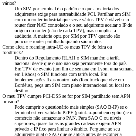
vários?
Um SIM por terminal é o padrão e o que a maioria dos
adquirentes exige para rastreabilidade PCI. Partilhar um SIM
com um router industrial que serve vários TPV é viável se o
router fizer NAT controlado e o seu adquirente aceitar o IP de
origem do router (não de cada TPV), mas complica a
auditoria. A maioria opta por SIM por TPV quando são
poucos e router partilhado quando são muitos.
Como afeta o roaming intra-UE os meus TPV de feira ou
foodtruck?
Dentro do Regulamento RLAH o SIM mantém a tarifa
nacional desde que o uso não seja permanente fora do país.
Em TPV de evento (um fim de semana em Lyon, uma semana
em Lisboa) o SIM funciona com tarifa local. Em
implementações fixas noutro país (foodtruck que vive em
Bordéus), peça um SIM com plano internacional ou local no
destino.
O meu TPV cumpre PCI-DSS se for por SIM partilhado sem APN
privado?
Pode cumprir o questionário mais simples (SAQ B-IP) se o
terminal estiver validado P2PE (point-to-point encryption) e o
comércio não armazenar o PAN. Para SAQ C ou níveis
superiores, quase todas as grandes cadeias exigem APN
privado e IP fixo para limitar o âmbito. Pergunte ao seu
adquirente qual o SAQ que se aplica antes de escolher a