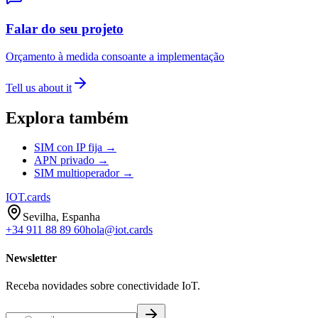
Falar do seu projeto
Orçamento à medida consoante a implementação
Tell us about it
Explora também
SIM con IP fija →
APN privado →
SIM multioperador →
IOT
.cards
Sevilha, Espanha
+34 911 88 89 60
hola@iot.cards
Newsletter
Receba novidades sobre conectividade IoT.