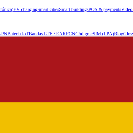
efónica)
EV charging
Smart cities
Smart buildings
POS & payments
Video 
 APN
Bateria IoT
Bandas LTE / EARFCN
Código eSIM (LPA)
Blog
Glos