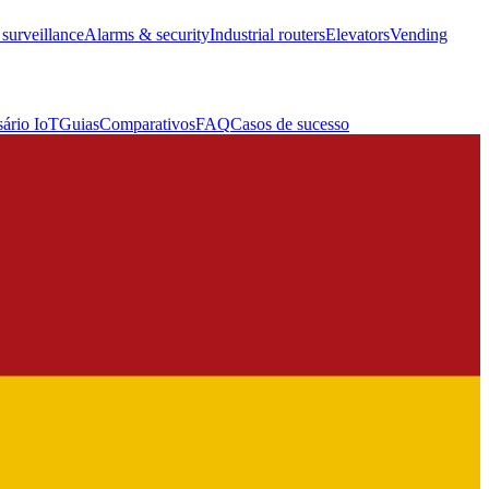
surveillance
Alarms & security
Industrial routers
Elevators
Vending
sário IoT
Guias
Comparativos
FAQ
Casos de sucesso