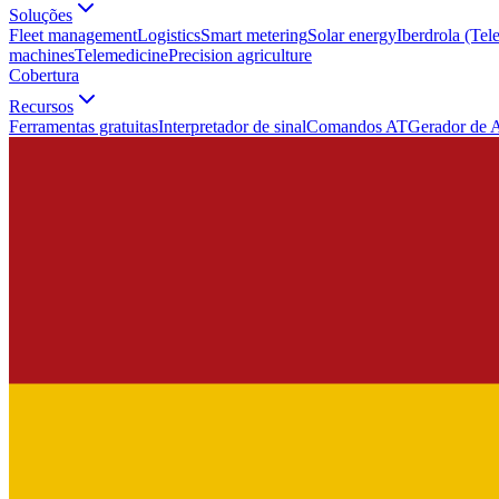
Soluções
Fleet management
Logistics
Smart metering
Solar energy
Iberdrola (Tel
machines
Telemedicine
Precision agriculture
Cobertura
Recursos
Ferramentas gratuitas
Interpretador de sinal
Comandos AT
Gerador de