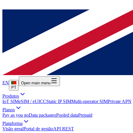
EN
Open main menu
PT
Produtos
IoT SIM
eSIM / eUICC
Static IP SIM
Multi-operator SIM
Private APN
Planos
Pay as you go
Data packages
Pooled data
Prepaid
Plataforma
Visão geral
Portal de gestão
API REST