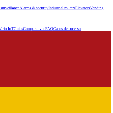
surveillance
Alarms & security
Industrial routers
Elevators
Vending
sário IoT
Guias
Comparativos
FAQ
Casos de sucesso