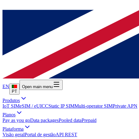
EN
Open main menu
PT
Produtos
IoT SIM
eSIM / eUICC
Static IP SIM
Multi-operator SIM
Private APN
Planos
Pay as you go
Data packages
Pooled data
Prepaid
Plataforma
Visão geral
Portal de gestão
API REST