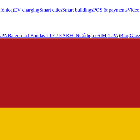
efónica)
EV charging
Smart cities
Smart buildings
POS & payments
Video 
 APN
Bateria IoT
Bandas LTE / EARFCN
Código eSIM (LPA)
Blog
Glos