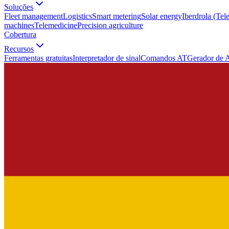
Soluções
Fleet management
Logistics
Smart metering
Solar energy
Iberdrola (Tel
machines
Telemedicine
Precision agriculture
Cobertura
Recursos
Ferramentas gratuitas
Interpretador de sinal
Comandos AT
Gerador de