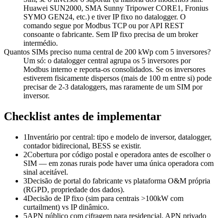
Huawei SUN2000, SMA Sunny Tripower CORE1, Fronius
SYMO GEN24, etc.) e tiver IP fixo no datalogger. O
comando segue por Modbus TCP ou por API REST
consoante o fabricante. Sem IP fixo precisa de um broker
intermédio.
Quantos SIMs preciso numa central de 200 kWp com 5 inversores?
Um só: o datalogger central agrupa os 5 inversores por
Modbus interno e reporta-os consolidados. Se os inversores
estiverem fisicamente dispersos (mais de 100 m entre si) pode
precisar de 2-3 dataloggers, mas raramente de um SIM por
inversor.
Checklist antes de implementar
1
Inventário por central: tipo e modelo de inversor, datalogger,
contador bidirecional, BESS se existir.
2
Cobertura por código postal e operadora antes de escolher o
SIM — em zonas rurais pode haver uma única operadora com
sinal aceitável.
3
Decisão de portal do fabricante vs plataforma O&M própria
(RGPD, propriedade dos dados).
4
Decisão de IP fixo (sim para centrais >100kW com
curtailment) vs IP dinâmico.
5
APN público com cifragem para residencial, APN privado