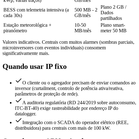
kWp, várias traços)
GB/mês
Plano 2 GB /
BESS com telemetria intensiva (a
500 MB - 2
Dados
cada 30s)
GB/mês
partilhados
Estação meteorológica +
10-50
Plano smart-
piranómetro
MB/mês
meter 50 MB
Valores indicativos. Centrais com muitos alarmes (sombras parciais,
microinversores com eventos individuais) consomem
significativamente mais.
Quando usar IP fixo
O cliente ou o agregador precisam de enviar comandos ao
inversor (curtailment, controlo de potência ativa/reativa,
parâmetros de proteção de rede).
A auditoria regulatória (RD 244/2019 sobre autoconsumo,
ITC-BT-40) exige rastreabilidade por endereço IP do
datalogger.
Integração com o SCADA do operador elétrico (REE,
distribuidora) para centrais com mais de 100 kW.