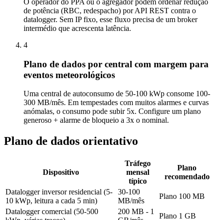
O operador do PPA ou o agregador podem ordenar redução
de potência (RBC, redespacho) por API REST contra o
datalogger. Sem IP fixo, esse fluxo precisa de um broker
intermédio que acrescenta latência.
4
Plano de dados por central com margem para
eventos meteorológicos
Uma central de autoconsumo de 50-100 kWp consome 100-
300 MB/mês. Em tempestades com muitos alarmes e curvas
anómalas, o consumo pode subir 5x. Configure um plano
generoso + alarme de bloqueio a 3x o nominal.
Plano de dados orientativo
Tráfego
Plano
Dispositivo
mensal
recomendado
típico
Datalogger inversor residencial (5-
30-100
Plano 100 MB
10 kWp, leitura a cada 5 min)
MB/mês
Datalogger comercial (50-500
200 MB - 1
Plano 1 GB