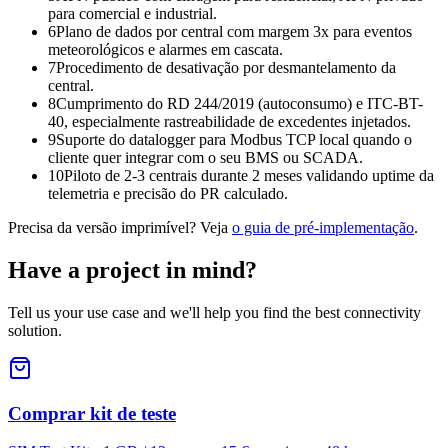
para comercial e industrial.
6
Plano de dados por central com margem 3x para eventos
meteorológicos e alarmes em cascata.
7
Procedimento de desativação por desmantelamento da
central.
8
Cumprimento do RD 244/2019 (autoconsumo) e ITC-BT-
40, especialmente rastreabilidade de excedentes injetados.
9
Suporte do datalogger para Modbus TCP local quando o
cliente quer integrar com o seu BMS ou SCADA.
10
Piloto de 2-3 centrais durante 2 meses validando uptime da
telemetria e precisão do PR calculado.
Precisa da versão imprimível? Veja
o guia de pré-implementação
.
Have a project in mind?
Tell us your use case and we'll help you find the best connectivity
solution.
Comprar kit de teste