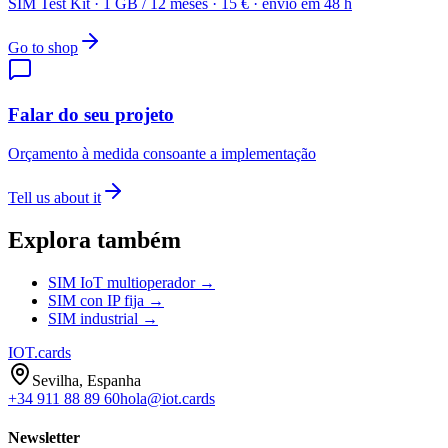
SIM Test Kit · 1 GB / 12 meses · 15 € · envio em 48 h
Go to shop
Falar do seu projeto
Orçamento à medida consoante a implementação
Tell us about it
Explora também
SIM IoT multioperador →
SIM con IP fija →
SIM industrial →
IOT
.cards
Sevilha, Espanha
+34 911 88 89 60
hola@iot.cards
Newsletter