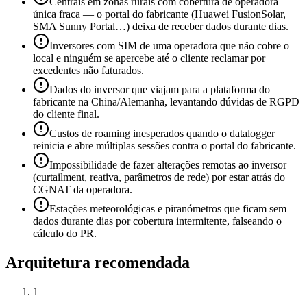
Centrais em zonas rurais com cobertura de operadora
única fraca — o portal do fabricante (Huawei FusionSolar,
SMA Sunny Portal…) deixa de receber dados durante dias.
Inversores com SIM de uma operadora que não cobre o
local e ninguém se apercebe até o cliente reclamar por
excedentes não faturados.
Dados do inversor que viajam para a plataforma do
fabricante na China/Alemanha, levantando dúvidas de RGPD
do cliente final.
Custos de roaming inesperados quando o datalogger
reinicia e abre múltiplas sessões contra o portal do fabricante.
Impossibilidade de fazer alterações remotas ao inversor
(curtailment, reativa, parâmetros de rede) por estar atrás do
CGNAT da operadora.
Estações meteorológicas e piranómetros que ficam sem
dados durante dias por cobertura intermitente, falseando o
cálculo do PR.
Arquitetura recomendada
1