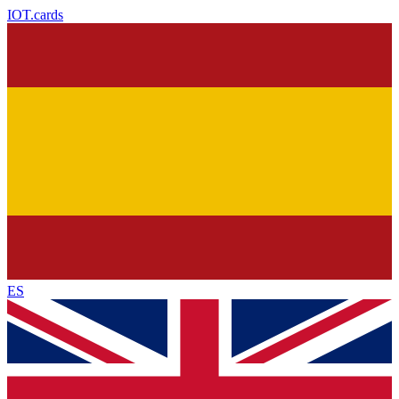
IOT
.cards
ES