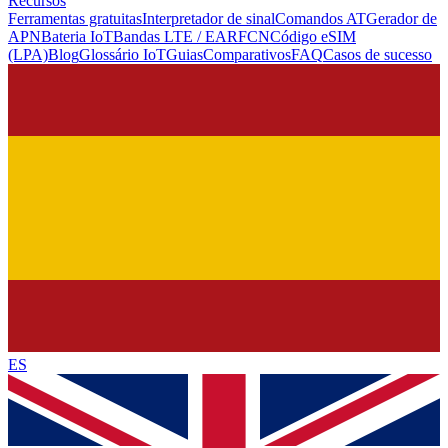
Recursos
Ferramentas gratuitas
Interpretador de sinal
Comandos AT
Gerador de
APN
Bateria IoT
Bandas LTE / EARFCN
Código eSIM
(LPA)
Blog
Glossário IoT
Guias
Comparativos
FAQ
Casos de sucesso
ES