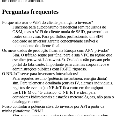
um controlador adicional.
Perguntas frequentes
Porque não usar o WiFi do cliente para ligar o inversor?
Funciona para autoconsumo residencial sem requisitos de
O&M, mas o WiFi do cliente muda de SSID, password ou
router sem avisar. Para portfólios profissionais, um SIM
dedicado ao inversor garante conectividade estável e
independente do cliente final.
Os meus dados de produção ficam na Europa com APN privado?
Sim. O tráfego segue por túnel para a sua VPC na região que
escolher (eu-west-1 / eu-west-3). Os dados não passam pelo
portal do fabricante. Importante para clientes corporativos e
administrações públicas com RGPD rigoroso.
O NB-IoT serve para inversores fotovoltaicos?
Para reportes resumo (potência instantânea, energia diária)
sim. Para telemetria detalhada (curvas IV, alarmes individuais,
registos de eventos) o NB-IoT fica curto em throughput —
use LTE-M ou 4G clássico. O NB-IoT é ideal para
contadores bidirecionais e estações meteorológicas, não para o
datalogger central.
Posso controlar a potência ativa do inversor por API a partir da
minha plataforma O&M?
Sim, se o inversor o suportar (a maioria dos modernos sim: