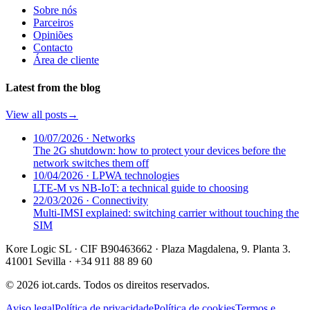
Sobre nós
Parceiros
Opiniões
Contacto
Área de cliente
Latest from the blog
View all posts
→
10/07/2026
·
Networks
The 2G shutdown: how to protect your devices before the
network switches them off
10/04/2026
·
LPWA technologies
LTE-M vs NB-IoT: a technical guide to choosing
22/03/2026
·
Connectivity
Multi-IMSI explained: switching carrier without touching the
SIM
Kore Logic SL · CIF B90463662 · Plaza Magdalena, 9. Planta 3.
41001 Sevilla · +34 911 88 89 60
© 2026 iot.cards. Todos os direitos reservados.
Aviso legal
Política de privacidade
Política de cookies
Termos e