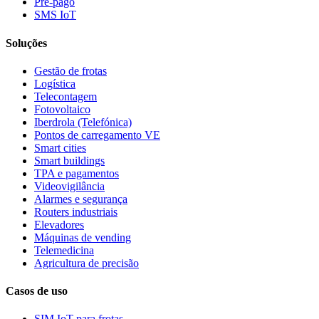
Pré-pago
SMS IoT
Soluções
Gestão de frotas
Logística
Telecontagem
Fotovoltaico
Iberdrola (Telefónica)
Pontos de carregamento VE
Smart cities
Smart buildings
TPA e pagamentos
Videovigilância
Alarmes e segurança
Routers industriais
Elevadores
Máquinas de vending
Telemedicina
Agricultura de precisão
Casos de uso
SIM IoT para frotas