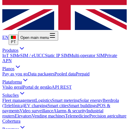
EN
Open main menu
PT
Produtos
IoT SIM
eSIM / eUICC
Static IP SIM
Multi-operator SIM
Private
APN
Planos
Pay as you go
Data packages
Pooled data
Prepaid
Plataforma
Visão geral
Portal de gestão
API REST
Soluções
Fleet management
Logistics
Smart metering
Solar energy
Iberdrola
(Telefónica)
EV charging
Smart cities
Smart buildings
POS &
payments
Video surveillance
Alarms & security
Industrial
routers
Elevators
Vending machines
Telemedicine
Precision agriculture
Cobertura