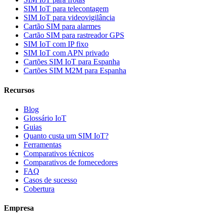
SIM IoT para telecontagem
SIM IoT para videovigilância
Cartão SIM para alarmes
Cartão SIM para rastreador GPS
SIM IoT com IP fixo
SIM IoT com APN privado
Cartões SIM IoT para Espanha
Cartões SIM M2M para Espanha
Recursos
Blog
Glossário IoT
Guias
Quanto custa um SIM IoT?
Ferramentas
Comparativos técnicos
Comparativos de fornecedores
FAQ
Casos de sucesso
Cobertura
Empresa