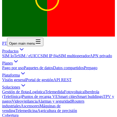
PT
Open main menu
Productos
SIM IoT
eSIM / eUICC
SIM IP fija
SIM multioperador
APN privado
Planes
Pago por uso
Paquetes de datos
Datos compartidos
Prepago
Plataforma
Visión general
Portal de gestión
API REST
Soluciones
Gestión de flotas
Logística
Telemedida
Fotovoltaica
Iberdrola
(Telefónica)
Puntos de recarga VE
Smart cities
Smart buildings
TPV y
pagos
Videovigilancia
Alarmas y seguridad
Routers
industriales
Ascensores
Máquinas de
vending
Telemedicina
Agricultura de precisión
Cobertura