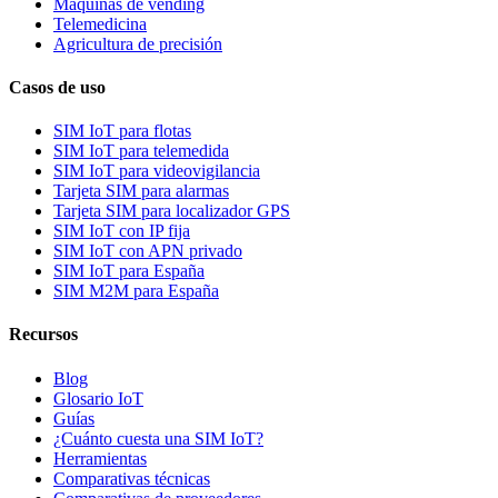
Máquinas de vending
Telemedicina
Agricultura de precisión
Casos de uso
SIM IoT para flotas
SIM IoT para telemedida
SIM IoT para videovigilancia
Tarjeta SIM para alarmas
Tarjeta SIM para localizador GPS
SIM IoT con IP fija
SIM IoT con APN privado
SIM IoT para España
SIM M2M para España
Recursos
Blog
Glosario IoT
Guías
¿Cuánto cuesta una SIM IoT?
Herramientas
Comparativas técnicas