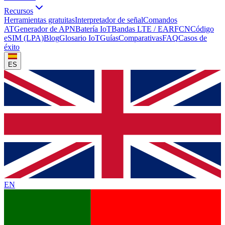
Recursos
Herramientas gratuitas
Interpretador de señal
Comandos
AT
Generador de APN
Batería IoT
Bandas LTE / EARFCN
Código
eSIM (LPA)
Blog
Glosario IoT
Guías
Comparativas
FAQ
Casos de
éxito
ES
EN