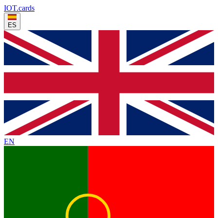
IOT
.cards
ES
EN