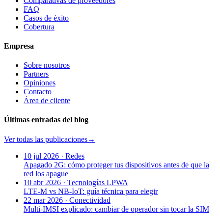
Comparativas de proveedores
FAQ
Casos de éxito
Cobertura
Empresa
Sobre nosotros
Partners
Opiniones
Contacto
Área de cliente
Últimas entradas del blog
Ver todas las publicaciones
→
10 jul 2026
·
Redes
Apagado 2G: cómo proteger tus dispositivos antes de que la
red los apague
10 abr 2026
·
Tecnologías LPWA
LTE-M vs NB-IoT: guía técnica para elegir
22 mar 2026
·
Conectividad
Multi-IMSI explicado: cambiar de operador sin tocar la SIM