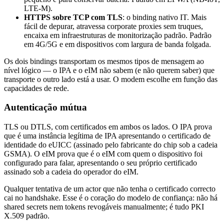
LTE-M).
HTTPS sobre TCP com TLS
: o binding nativo IT. Mais
fácil de depurar, atravessa corporate proxies sem truques,
encaixa em infraestruturas de monitorização padrão. Padrão
em 4G/5G e em dispositivos com largura de banda folgada.
Os dois bindings transportam os mesmos tipos de mensagem ao
nível lógico — o IPA e o eIM não sabem (e não querem saber) que
transporte o outro lado está a usar. O modem escolhe em função das
capacidades de rede.
Autenticação mútua
TLS ou DTLS, com certificados em ambos os lados. O IPA prova
que é uma instância legítima de IPA apresentando o certificado de
identidade do eUICC (assinado pelo fabricante do chip sob a cadeia
GSMA). O eIM prova que é o eIM com quem o dispositivo foi
configurado para falar, apresentando o seu próprio certificado
assinado sob a cadeia do operador do eIM.
Qualquer tentativa de um actor que não tenha o certificado correcto
cai no handshake. Esse é o coração do modelo de confiança: não há
shared secrets nem tokens revogáveis manualmente; é tudo PKI
X.509 padrão.