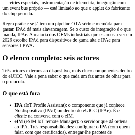
— retries especiais, instrumentação de telemetria, integração com
um event bus próprio — está limitado ao que o applet do fabricante
do chip permita.
Regra prática: se já tem um pipeline OTA sério e memória para
gastar, IPAd dá mais alavancagem. Se o custo de integração é o que
manda, IPAe. A maioria dos OEMs industriais que estamos a ver em
2026 escolhe IPAd para dispositivos de gama alta e IPAe para
sensores LPWA.
O elenco completo: seis actores
Três actores externos ao dispositivo, mais cinco componentes dentro
do eUICC. Vale a pena saber o que cada um faz antes de olhar para
o protocolo.
O que está fora
IPA
(IoT Profile Assistant): o componente que já conhece.
No dispositivo (IPAd) ou dentro do eUICC (IPAe). É
o
cliente
na conversa com o eIM.
eIM
(eSIM IoT remote Manager): o servidor que dá ordens
ao IPA. Três responsabilidades: configurar o IPA (com quem
falar, com que certificados), entregar-lhe pacotes de