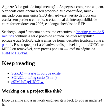
A
parte 3
é o guia de implementação. As peças a comprar e a quem,
o tradeoff entre operar o seu próprio eIM e contratá-lo, multi-
mercado com uma única SKU de hardware, gestão de frota em
escala sem perder o controlo, o estado real da interoperabilidade
entre fornecedores em 2026, e a longa checklist de RFP.
Se chegou aqui à procura do resumo executivo, o
briefing curto de 5
minutos
continua a ser o ponto de entrada. Se quer recapitular
porque é que SGP.32 existe antes de tomar decisões técnicas, volte à
parte 1
. E se o que precisa é hardware disponível hoje — eUICC em
MFF2 ou removível, com preços por uso —, está na página da
eSIM IoT global
.
Keep reading
SGP.32 — Parte 1: porque existe
→
SGP.32: briefing curto (5 min)
→
eSIM IoT (eUICC)
→
Working on a project like this?
Drop us a line and a network engineer gets back to you in under 24
h.