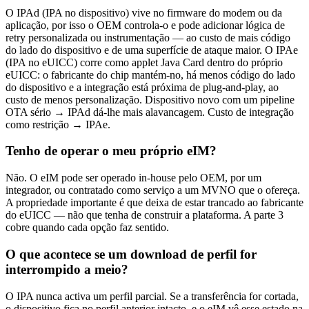
O IPAd (IPA no dispositivo) vive no firmware do modem ou da
aplicação, por isso o OEM controla-o e pode adicionar lógica de
retry personalizada ou instrumentação — ao custo de mais código
do lado do dispositivo e de uma superfície de ataque maior. O IPAe
(IPA no eUICC) corre como applet Java Card dentro do próprio
eUICC: o fabricante do chip mantém-no, há menos código do lado
do dispositivo e a integração está próxima de plug-and-play, ao
custo de menos personalização. Dispositivo novo com um pipeline
OTA sério → IPAd dá-lhe mais alavancagem. Custo de integração
como restrição → IPAe.
Tenho de operar o meu próprio eIM?
Não. O eIM pode ser operado in-house pelo OEM, por um
integrador, ou contratado como serviço a um MVNO que o ofereça.
A propriedade importante é que deixa de estar trancado ao fabricante
do eUICC — não que tenha de construir a plataforma. A parte 3
cobre quando cada opção faz sentido.
O que acontece se um download de perfil for
interrompido a meio?
O IPA nunca activa um perfil parcial. Se a transferência for cortada,
o dispositivo fica no perfil anterior intacto, e o eIM vê esse estado na