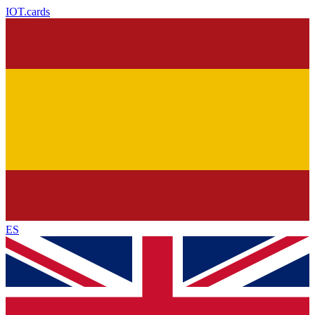
IOT
.cards
ES