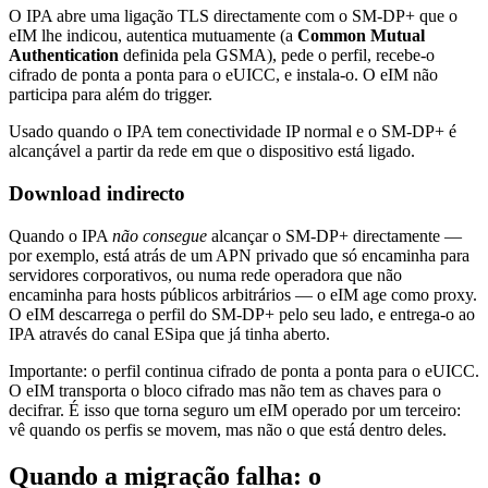
O IPA abre uma ligação TLS directamente com o SM-DP+ que o
eIM lhe indicou, autentica mutuamente (a
Common Mutual
Authentication
definida pela GSMA), pede o perfil, recebe-o
cifrado de ponta a ponta para o eUICC, e instala-o. O eIM não
participa para além do trigger.
Usado quando o IPA tem conectividade IP normal e o SM-DP+ é
alcançável a partir da rede em que o dispositivo está ligado.
Download indirecto
Quando o IPA
não consegue
alcançar o SM-DP+ directamente —
por exemplo, está atrás de um APN privado que só encaminha para
servidores corporativos, ou numa rede operadora que não
encaminha para hosts públicos arbitrários — o eIM age como proxy.
O eIM descarrega o perfil do SM-DP+ pelo seu lado, e entrega-o ao
IPA através do canal ESipa que já tinha aberto.
Importante: o perfil continua cifrado de ponta a ponta para o eUICC.
O eIM transporta o bloco cifrado mas não tem as chaves para o
decifrar. É isso que torna seguro um eIM operado por um terceiro:
vê quando os perfis se movem, mas não o que está dentro deles.
Quando a migração falha: o