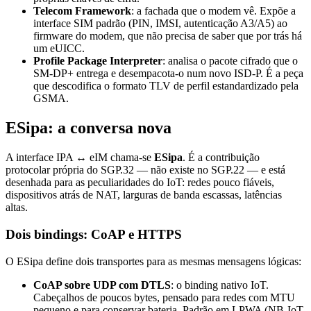
Telecom Framework
: a fachada que o modem vê. Expõe a
interface SIM padrão (PIN, IMSI, autenticação A3/A5) ao
firmware do modem, que não precisa de saber que por trás há
um eUICC.
Profile Package Interpreter
: analisa o pacote cifrado que o
SM-DP+ entrega e desempacota-o num novo ISD-P. É a peça
que descodifica o formato TLV de perfil estandardizado pela
GSMA.
ESipa: a conversa nova
A interface IPA ↔ eIM chama-se
ESipa
. É a contribuição
protocolar própria do SGP.32 — não existe no SGP.22 — e está
desenhada para as peculiaridades do IoT: redes pouco fiáveis,
dispositivos atrás de NAT, larguras de banda escassas, latências
altas.
Dois bindings: CoAP e HTTPS
O ESipa define dois transportes para as mesmas mensagens lógicas:
CoAP sobre UDP com DTLS
: o binding nativo IoT.
Cabeçalhos de poucos bytes, pensado para redes com MTU
pequeno e para conservar bateria. Padrão em LPWA (NB-IoT,