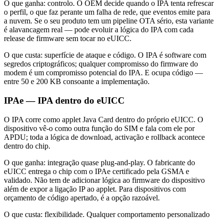
O que ganha: controlo. O OEM decide quando o IPA tenta refrescar
o perfil, o que faz perante um falha de rede, que eventos emite para
a nuvem. Se o seu produto tem um pipeline OTA sério, esta variante
é alavancagem real — pode evoluir a lógica do IPA com cada
release de firmware sem tocar no eUICC.
O que custa: superfície de ataque e código. O IPA é software com
segredos criptográficos; qualquer compromisso do firmware do
modem é um compromisso potencial do IPA. E ocupa código —
entre 50 e 200 KB consoante a implementação.
IPAe — IPA dentro do eUICC
O IPA corre como applet Java Card dentro do próprio eUICC. O
dispositivo vê-o como outra função do SIM e fala com ele por
APDU; toda a lógica de download, activação e rollback acontece
dentro do chip.
O que ganha: integração quase plug-and-play. O fabricante do
eUICC entrega o chip com o IPAe certificado pela GSMA e
validado. Não tem de adicionar lógica ao firmware do dispositivo
além de expor a ligação IP ao applet. Para dispositivos com
orçamento de código apertado, é a opção razoável.
O que custa: flexibilidade. Qualquer comportamento personalizado