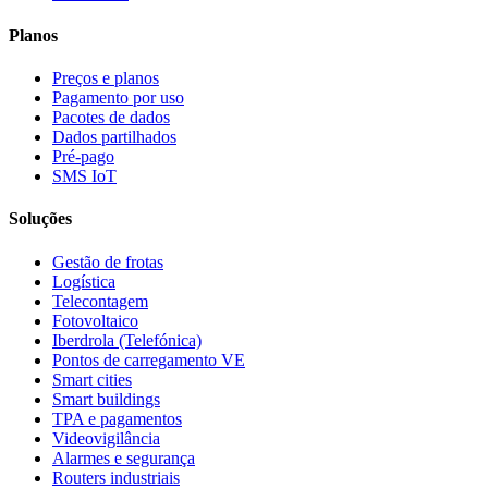
Planos
Preços e planos
Pagamento por uso
Pacotes de dados
Dados partilhados
Pré-pago
SMS IoT
Soluções
Gestão de frotas
Logística
Telecontagem
Fotovoltaico
Iberdrola (Telefónica)
Pontos de carregamento VE
Smart cities
Smart buildings
TPA e pagamentos
Videovigilância
Alarmes e segurança
Routers industriais