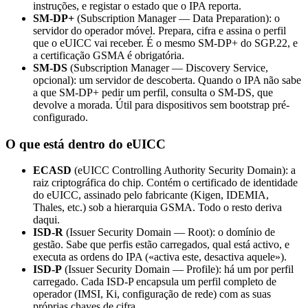
instruções, e registar o estado que o IPA reporta.
SM-DP+
(Subscription Manager — Data Preparation): o
servidor do operador móvel. Prepara, cifra e assina o perfil
que o eUICC vai receber. É o mesmo SM-DP+ do SGP.22, e
a certificação GSMA é obrigatória.
SM-DS
(Subscription Manager — Discovery Service,
opcional): um servidor de descoberta. Quando o IPA não sabe
a que SM-DP+ pedir um perfil, consulta o SM-DS, que
devolve a morada. Útil para dispositivos sem bootstrap pré-
configurado.
O que está dentro do eUICC
ECASD
(eUICC Controlling Authority Security Domain): a
raiz criptográfica do chip. Contém o certificado de identidade
do eUICC, assinado pelo fabricante (Kigen, IDEMIA,
Thales, etc.) sob a hierarquia GSMA. Todo o resto deriva
daqui.
ISD-R
(Issuer Security Domain — Root): o domínio de
gestão. Sabe que perfis estão carregados, qual está activo, e
executa as ordens do IPA («activa este, desactiva aquele»).
ISD-P
(Issuer Security Domain — Profile): há um por perfil
carregado. Cada ISD-P encapsula um perfil completo de
operador (IMSI, Ki, configuração de rede) com as suas
próprias chaves de cifra.