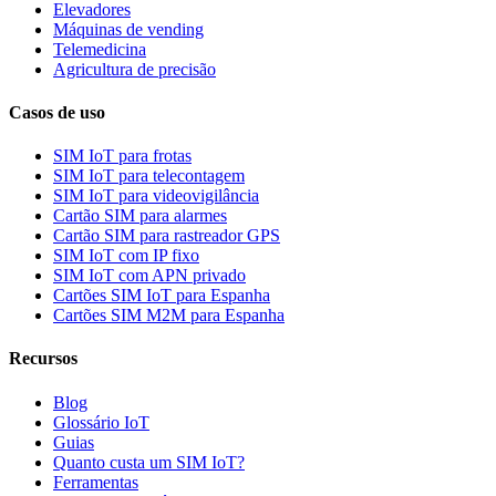
Elevadores
Máquinas de vending
Telemedicina
Agricultura de precisão
Casos de uso
SIM IoT para frotas
SIM IoT para telecontagem
SIM IoT para videovigilância
Cartão SIM para alarmes
Cartão SIM para rastreador GPS
SIM IoT com IP fixo
SIM IoT com APN privado
Cartões SIM IoT para Espanha
Cartões SIM M2M para Espanha
Recursos
Blog
Glossário IoT
Guias
Quanto custa um SIM IoT?
Ferramentas