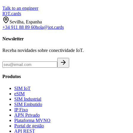
Talk to an engineer
IOT
.cards
Sevilha, Espanha
+34 911 88 89 60
hola@iot.cards
Newsletter
Receba novidades sobre conectividade IoT.
Produtos
SIM IoT
eSIM
SIM Industrial
SIM Embutido
IP Fixo
APN Privado
Plataforma MVNO
Portal de gestão
API REST