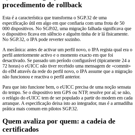
procedimento de rollback
Esta é a característica que transforma o SGP.32 de uma
especificação útil em algo em que confiaria com uma frota de 50
000 dispositivos. No SGP.02, uma migração falhada significava que
o dispositivo ficava em silêncio e alguém tinha de ir lá fisicamente.
No SGP.32, o IPA pode reverter sozinho.
A mecânica: antes de activar um perfil novo, o IPA regista qual era o
perfil anteriormente activo e o momento exacto em que foi
desactivado. Se passado um período configurável (tipicamente 24 a
72 horas) o eUICC não tiver recebido uma mensagem de «commit»
do eIM através da rede do perfil novo, o IPA assume que a migração
não funcionou e reactiva o perfil anterior.
Para que isto funcione bem, o eUICC precisa de uma noção sensata
do tempo. Se o dispositivo tem GPS ou NTP, resolve por aí; se não,
o relógio do eUICC tem de ser populado a partir do modem em cada
arranque. A especificação deixa isto ao integrador, mas é a armadilha
prática mais comum em pilotos SGP.32.
Quem avaliza por quem: a cadeia de
certificados