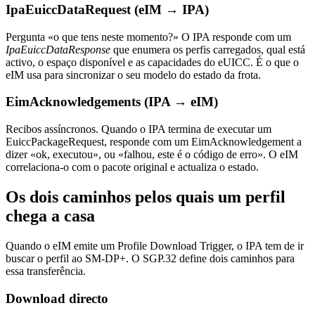
IpaEuiccDataRequest (eIM → IPA)
Pergunta «o que tens neste momento?» O IPA responde com um
IpaEuiccDataResponse
que enumera os perfis carregados, qual está
activo, o espaço disponível e as capacidades do eUICC. É o que o
eIM usa para sincronizar o seu modelo do estado da frota.
EimAcknowledgements (IPA → eIM)
Recibos assíncronos. Quando o IPA termina de executar um
EuiccPackageRequest, responde com um EimAcknowledgement a
dizer «ok, executou», ou «falhou, este é o código de erro». O eIM
correlaciona-o com o pacote original e actualiza o estado.
Os dois caminhos pelos quais um perfil
chega a casa
Quando o eIM emite um Profile Download Trigger, o IPA tem de ir
buscar o perfil ao SM-DP+. O SGP.32 define dois caminhos para
essa transferência.
Download directo