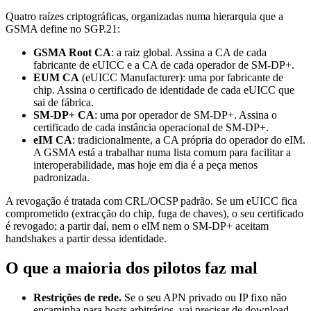
Quatro raízes criptográficas, organizadas numa hierarquia que a
GSMA define no SGP.21:
GSMA Root CA
: a raiz global. Assina a CA de cada
fabricante de eUICC e a CA de cada operador de SM-DP+.
EUM CA
(eUICC Manufacturer): uma por fabricante de
chip. Assina o certificado de identidade de cada eUICC que
sai de fábrica.
SM-DP+ CA
: uma por operador de SM-DP+. Assina o
certificado de cada instância operacional de SM-DP+.
eIM CA
: tradicionalmente, a CA própria do operador do eIM.
A GSMA está a trabalhar numa lista comum para facilitar a
interoperabilidade, mas hoje em dia é a peça menos
padronizada.
A revogação é tratada com CRL/OCSP padrão. Se um eUICC fica
comprometido (extracção do chip, fuga de chaves), o seu certificado
é revogado; a partir daí, nem o eIM nem o SM-DP+ aceitam
handshakes a partir dessa identidade.
O que a maioria dos pilotos faz mal
Restrições de rede.
Se o seu APN privado ou IP fixo não
encaminha para hosts arbitrários, vai precisar de download