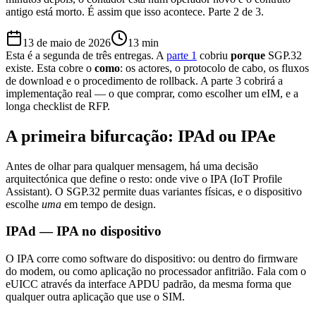
antigo está morto. É assim que isso acontece. Parte 2 de 3.
13 de maio de 2026
13
min
Esta é a segunda de três entregas. A
parte 1
cobriu
porque
SGP.32
existe. Esta cobre o
como
: os actores, o protocolo de cabo, os fluxos
de download e o procedimento de rollback. A parte 3 cobrirá a
implementação real — o que comprar, como escolher um eIM, e a
longa checklist de RFP.
A primeira bifurcação: IPAd ou IPAe
Antes de olhar para qualquer mensagem, há uma decisão
arquitectónica que define o resto: onde vive o IPA (IoT Profile
Assistant). O SGP.32 permite duas variantes físicas, e o dispositivo
escolhe
uma
em tempo de design.
IPAd — IPA no dispositivo
O IPA corre como software do dispositivo: ou dentro do firmware
do modem, ou como aplicação no processador anfitrião. Fala com o
eUICC através da interface APDU padrão, da mesma forma que
qualquer outra aplicação que use o SIM.