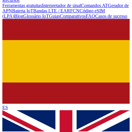
Recursos
Ferramentas gratuitas
Interpretador de sinal
Comandos AT
Gerador de
APN
Bateria IoT
Bandas LTE / EARFCN
Código eSIM
(LPA)
Blog
Glossário IoT
Guias
Comparativos
FAQ
Casos de sucesso
ES