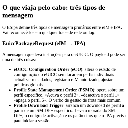
O que viaja pelo cabo: três tipos de
mensagem
O ESipa define três tipos de mensagem primários entre eIM e IPA.
Vai reconhecê-los em qualquer trace de rede ou log:
EuiccPackageRequest (eIM → IPA)
A mensagem que leva instruções para o eUICC. O payload pode ser
uma de três coisas:
eUICC Configuration Order (eCO)
: altera o estado de
configuração do eUICC sem tocar em perfis individuais —
actualizar metadados, registar o eIM autorizado, ajustar
políticas globais.
Profile State Management Order (PSMO)
: opera sobre um
perfil específico. «Activa o perfil 3», «desactiva o perfil 1»,
«apaga o perfil 5». O verbo de gestão de frota mais comum.
Profile Download Trigger
: arranca um download de perfil a
partir de um SM-DP+ específico. Leva a morada do SM-
DP+, o código de activação e os parâmetros que o IPA precisa
para iniciar a sessão.