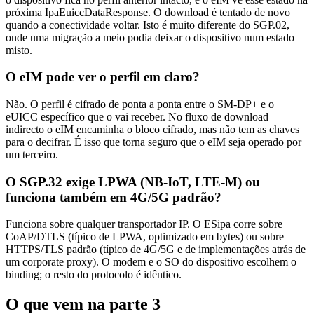
próxima IpaEuiccDataResponse. O download é tentado de novo
quando a conectividade voltar. Isto é muito diferente do SGP.02,
onde uma migração a meio podia deixar o dispositivo num estado
misto.
O eIM pode ver o perfil em claro?
Não. O perfil é cifrado de ponta a ponta entre o SM-DP+ e o
eUICC específico que o vai receber. No fluxo de download
indirecto o eIM encaminha o bloco cifrado, mas não tem as chaves
para o decifrar. É isso que torna seguro que o eIM seja operado por
um terceiro.
O SGP.32 exige LPWA (NB-IoT, LTE-M) ou
funciona também em 4G/5G padrão?
Funciona sobre qualquer transportador IP. O ESipa corre sobre
CoAP/DTLS (típico de LPWA, optimizado em bytes) ou sobre
HTTPS/TLS padrão (típico de 4G/5G e de implementações atrás de
um corporate proxy). O modem e o SO do dispositivo escolhem o
binding; o resto do protocolo é idêntico.
O que vem na parte 3