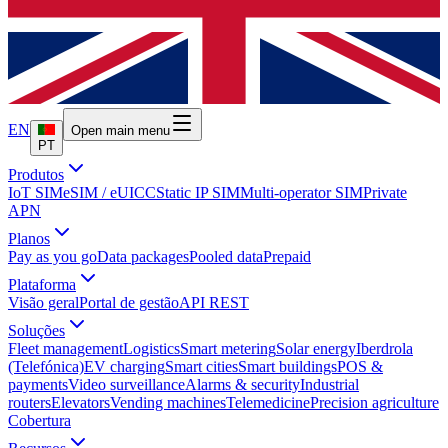
EN
Open main menu
PT
Produtos
IoT SIM
eSIM / eUICC
Static IP SIM
Multi-operator SIM
Private
APN
Planos
Pay as you go
Data packages
Pooled data
Prepaid
Plataforma
Visão geral
Portal de gestão
API REST
Soluções
Fleet management
Logistics
Smart metering
Solar energy
Iberdrola
(Telefónica)
EV charging
Smart cities
Smart buildings
POS &
payments
Video surveillance
Alarms & security
Industrial
routers
Elevators
Vending machines
Telemedicine
Precision agriculture
Cobertura