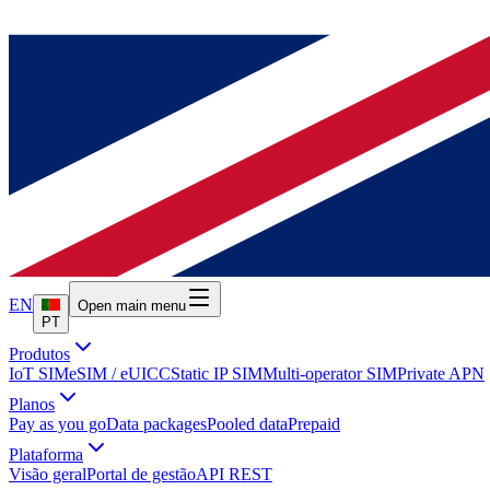
EN
Open main menu
PT
Produtos
IoT SIM
eSIM / eUICC
Static IP SIM
Multi-operator SIM
Private APN
Planos
Pay as you go
Data packages
Pooled data
Prepaid
Plataforma
Visão geral
Portal de gestão
API REST