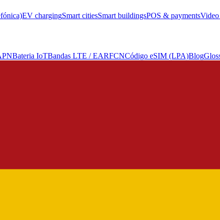
efónica)
EV charging
Smart cities
Smart buildings
POS & payments
Video 
 APN
Bateria IoT
Bandas LTE / EARFCN
Código eSIM (LPA)
Blog
Glos