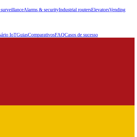
surveillance
Alarms & security
Industrial routers
Elevators
Vending
sário IoT
Guias
Comparativos
FAQ
Casos de sucesso