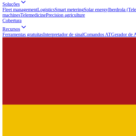
Soluções
Fleet management
Logistics
Smart metering
Solar energy
Iberdrola (Tel
machines
Telemedicine
Precision agriculture
Cobertura
Recursos
Ferramentas gratuitas
Interpretador de sinal
Comandos AT
Gerador de