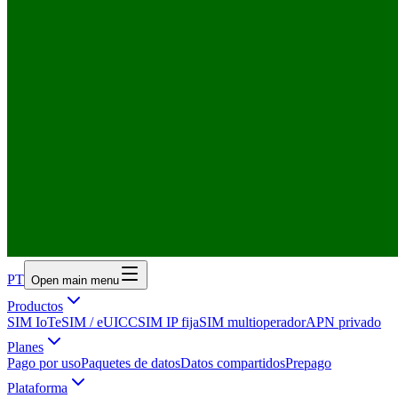
PT
Open main menu
Productos
SIM IoT
eSIM / eUICC
SIM IP fija
SIM multioperador
APN privado
Planes
Pago por uso
Paquetes de datos
Datos compartidos
Prepago
Plataforma