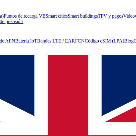
a)
Puntos de recarga VE
Smart cities
Smart buildings
TPV y pagos
Videov
de precisión
 de APN
Batería IoT
Bandas LTE / EARFCN
Código eSIM (LPA)
Blog
G