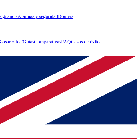
igilancia
Alarmas y seguridad
Routers
losario IoT
Guías
Comparativas
FAQ
Casos de éxito