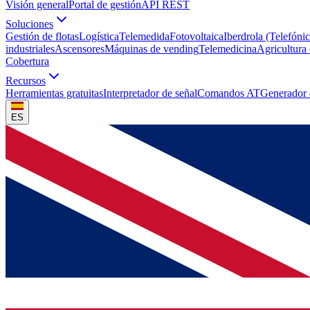
Visión general
Portal de gestión
API REST
Soluciones
Gestión de flotas
Logística
Telemedida
Fotovoltaica
Iberdrola (Telefónic
industriales
Ascensores
Máquinas de vending
Telemedicina
Agricultura 
Cobertura
Recursos
Herramientas gratuitas
Interpretador de señal
Comandos AT
Generador
ES