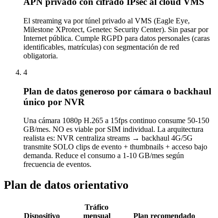
APN privado con cifrado IPsec al cloud VMS
El streaming va por túnel privado al VMS (Eagle Eye,
Milestone XProtect, Genetec Security Center). Sin pasar por
Internet pública. Cumple RGPD para datos personales (caras
identificables, matrículas) con segmentación de red
obligatoria.
4
Plan de datos generoso por cámara o backhaul
único por NVR
Una cámara 1080p H.265 a 15fps continuo consume 50-150
GB/mes. NO es viable por SIM individual. La arquitectura
realista es: NVR centraliza streams → backhaul 4G/5G
transmite SOLO clips de evento + thumbnails + acceso bajo
demanda. Reduce el consumo a 1-10 GB/mes según
frecuencia de eventos.
Plan de datos orientativo
Tráfico
Dispositivo
mensual
Plan recomendado