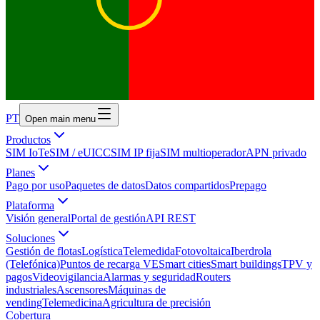
PT
Open main menu
Productos
SIM IoT
eSIM / eUICC
SIM IP fija
SIM multioperador
APN privado
Planes
Pago por uso
Paquetes de datos
Datos compartidos
Prepago
Plataforma
Visión general
Portal de gestión
API REST
Soluciones
Gestión de flotas
Logística
Telemedida
Fotovoltaica
Iberdrola
(Telefónica)
Puntos de recarga VE
Smart cities
Smart buildings
TPV y
pagos
Videovigilancia
Alarmas y seguridad
Routers
industriales
Ascensores
Máquinas de
vending
Telemedicina
Agricultura de precisión
Cobertura