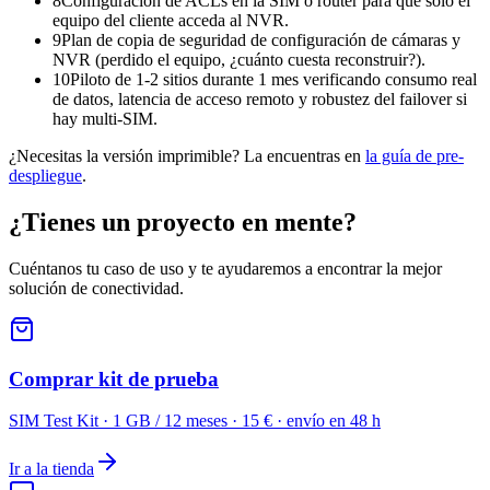
8
Configuración de ACLs en la SIM o router para que solo el
equipo del cliente acceda al NVR.
9
Plan de copia de seguridad de configuración de cámaras y
NVR (perdido el equipo, ¿cuánto cuesta reconstruir?).
10
Piloto de 1-2 sitios durante 1 mes verificando consumo real
de datos, latencia de acceso remoto y robustez del failover si
hay multi-SIM.
¿Necesitas la versión imprimible? La encuentras en
la guía de pre-
despliegue
.
¿Tienes un proyecto en mente?
Cuéntanos tu caso de uso y te ayudaremos a encontrar la mejor
solución de conectividad.
Comprar kit de prueba
SIM Test Kit · 1 GB / 12 meses · 15 € · envío en 48 h
Ir a la tienda