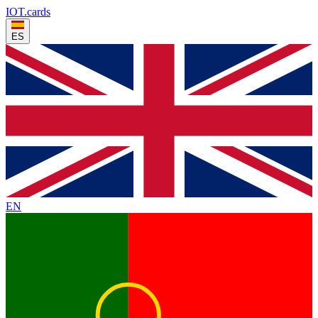
IOT
.cards
ES
EN