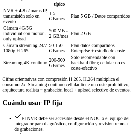
típico
NVR + 4-8 cámaras IP,
1-5
transmisión solo en
Plan 5 GB / Datos compartidos
GB/mes
evento
Cámara 4G/5G
500 MB -
individual con motion-
Plan 2 GB
2 GB/mes
only upload
Cámara streaming 24/7
50-150
Plan datos compartidos
1080p H.265
GB/mes
Enterprise + estudio de coste
Solo recomendable con
200-500
Streaming 4K continuo
backhaul fibra; cellular no es
GB/mes
coste-efectivo
Cifras orientativas con compresión H.265. H.264 multiplica el
consumo 2x. Streaming continuo cellular tiene un coste prohibitivo;
arquitectura realista = grabación local + upload selectivo de eventos.
Cuándo usar IP fija
El NVR debe ser accesible desde el NOC o el equipo del
integrador para diagnóstico, configuración y revisión remota
de grabaciones.