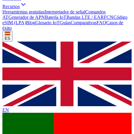
Recursos
Herramientas gratuitas
Interpretador de señal
Comandos
AT
Generador de APN
Batería IoT
Bandas LTE / EARFCN
Código
eSIM (LPA)
Blog
Glosario IoT
Guías
Comparativas
FAQ
Casos de
éxito
ES
EN