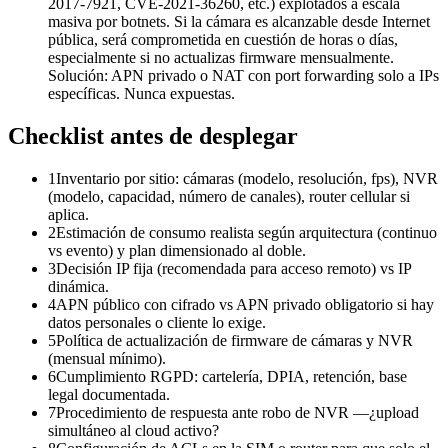
2017-7921, CVE-2021-36260, etc.) explotados a escala
masiva por botnets. Si la cámara es alcanzable desde Internet
pública, será comprometida en cuestión de horas o días,
especialmente si no actualizas firmware mensualmente.
Solución: APN privado o NAT con port forwarding solo a IPs
específicas. Nunca expuestas.
Checklist antes de desplegar
1
Inventario por sitio: cámaras (modelo, resolución, fps), NVR
(modelo, capacidad, número de canales), router cellular si
aplica.
2
Estimación de consumo realista según arquitectura (continuo
vs evento) y plan dimensionado al doble.
3
Decisión IP fija (recomendada para acceso remoto) vs IP
dinámica.
4
APN público con cifrado vs APN privado obligatorio si hay
datos personales o cliente lo exige.
5
Política de actualización de firmware de cámaras y NVR
(mensual mínimo).
6
Cumplimiento RGPD: cartelería, DPIA, retención, base
legal documentada.
7
Procedimiento de respuesta ante robo de NVR —¿upload
simultáneo al cloud activo?