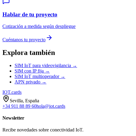
Hablar de tu proyecto
Cotización a medida según despliegue
Cuéntanos tu proyecto
Explora también
SIM IoT para videovigilancia
→
SIM con IP fija →
SIM IoT multioperador →
APN privado →
IOT
.cards
Sevilla, España
+34 911 88 89 60
hola@iot.cards
Newsletter
Recibe novedades sobre conectividad IoT.