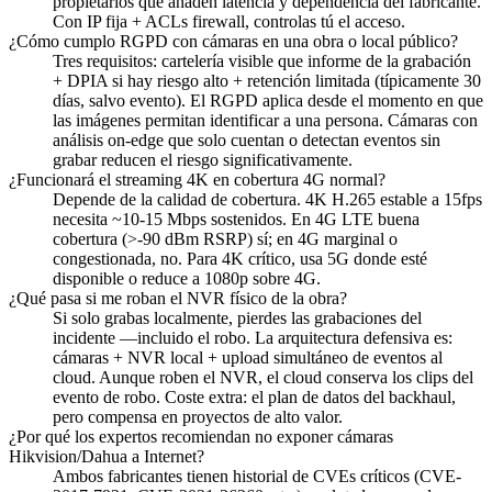
propietarios que añaden latencia y dependencia del fabricante.
Con IP fija + ACLs firewall, controlas tú el acceso.
¿Cómo cumplo RGPD con cámaras en una obra o local público?
Tres requisitos: cartelería visible que informe de la grabación
+ DPIA si hay riesgo alto + retención limitada (típicamente 30
días, salvo evento). El RGPD aplica desde el momento en que
las imágenes permitan identificar a una persona. Cámaras con
análisis on-edge que solo cuentan o detectan eventos sin
grabar reducen el riesgo significativamente.
¿Funcionará el streaming 4K en cobertura 4G normal?
Depende de la calidad de cobertura. 4K H.265 estable a 15fps
necesita ~10-15 Mbps sostenidos. En 4G LTE buena
cobertura (>-90 dBm RSRP) sí; en 4G marginal o
congestionada, no. Para 4K crítico, usa 5G donde esté
disponible o reduce a 1080p sobre 4G.
¿Qué pasa si me roban el NVR físico de la obra?
Si solo grabas localmente, pierdes las grabaciones del
incidente —incluido el robo. La arquitectura defensiva es:
cámaras + NVR local + upload simultáneo de eventos al
cloud. Aunque roben el NVR, el cloud conserva los clips del
evento de robo. Coste extra: el plan de datos del backhaul,
pero compensa en proyectos de alto valor.
¿Por qué los expertos recomiendan no exponer cámaras
Hikvision/Dahua a Internet?
Ambos fabricantes tienen historial de CVEs críticos (CVE-