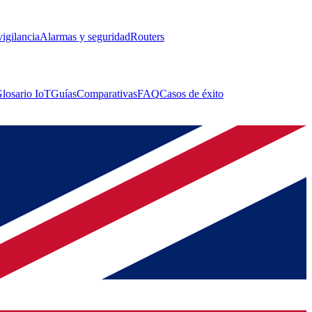
igilancia
Alarmas y seguridad
Routers
losario IoT
Guías
Comparativas
FAQ
Casos de éxito