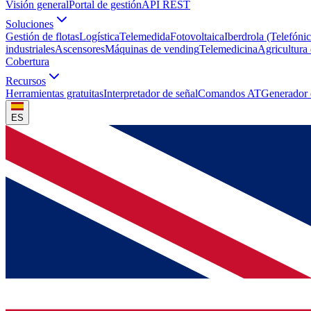
Visión general
Portal de gestión
API REST
Soluciones
Gestión de flotas
Logística
Telemedida
Fotovoltaica
Iberdrola (Telefónic
industriales
Ascensores
Máquinas de vending
Telemedicina
Agricultura 
Cobertura
Recursos
Herramientas gratuitas
Interpretador de señal
Comandos AT
Generador
ES