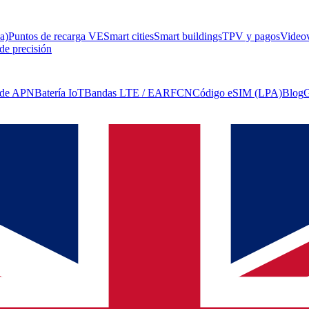
a)
Puntos de recarga VE
Smart cities
Smart buildings
TPV y pagos
Videov
de precisión
 de APN
Batería IoT
Bandas LTE / EARFCN
Código eSIM (LPA)
Blog
G