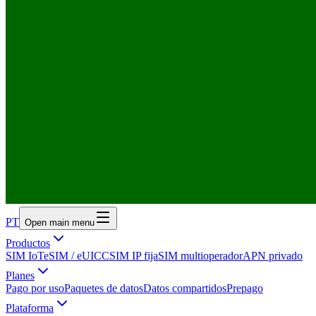
PT
Open main menu
Productos
SIM IoT
eSIM / eUICC
SIM IP fija
SIM multioperador
APN privado
Planes
Pago por uso
Paquetes de datos
Datos compartidos
Prepago
Plataforma