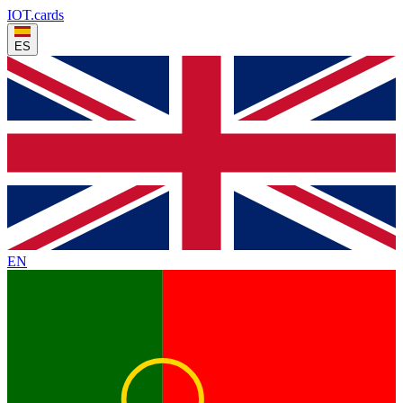
IOT
.cards
ES
EN