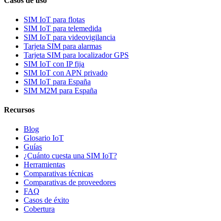
Casos de uso
SIM IoT para flotas
SIM IoT para telemedida
SIM IoT para videovigilancia
Tarjeta SIM para alarmas
Tarjeta SIM para localizador GPS
SIM IoT con IP fija
SIM IoT con APN privado
SIM IoT para España
SIM M2M para España
Recursos
Blog
Glosario IoT
Guías
¿Cuánto cuesta una SIM IoT?
Herramientas
Comparativas técnicas
Comparativas de proveedores
FAQ
Casos de éxito
Cobertura