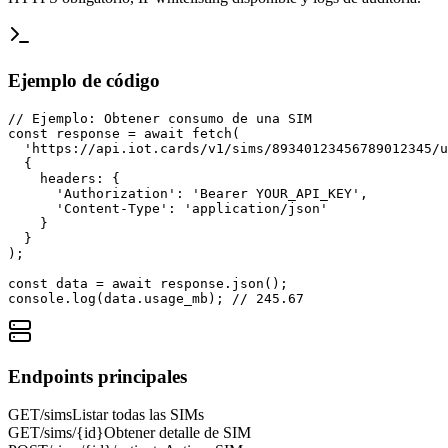
Ejemplo de código
// Ejemplo: Obtener consumo de una SIM

const response = await fetch(

  'https://api.iot.cards/v1/sims/89340123456789012345/u
  {

    headers: {

      'Authorization': 'Bearer YOUR_API_KEY',

      'Content-Type': 'application/json'

    }

  }

);

const data = await response.json();

console.log(data.usage_mb); // 245.67
Endpoints principales
GET
/sims
Listar todas las SIMs
GET
/sims/{id}
Obtener detalle de SIM