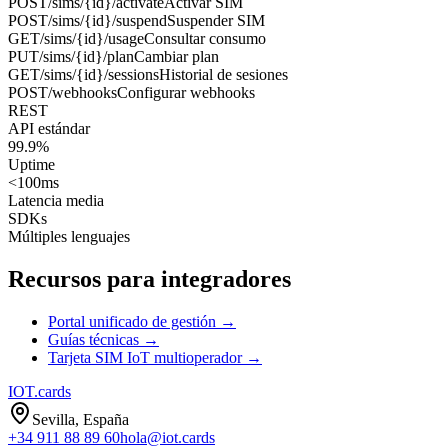
POST
/sims/{id}/activate
Activar SIM
POST
/sims/{id}/suspend
Suspender SIM
GET
/sims/{id}/usage
Consultar consumo
PUT
/sims/{id}/plan
Cambiar plan
GET
/sims/{id}/sessions
Historial de sesiones
POST
/webhooks
Configurar webhooks
REST
API estándar
99.9%
Uptime
<100ms
Latencia media
SDKs
Múltiples lenguajes
Recursos para integradores
Portal unificado de gestión
→
Guías técnicas
→
Tarjeta SIM IoT multioperador
→
IOT
.cards
Sevilla, España
+34 911 88 89 60
hola@iot.cards