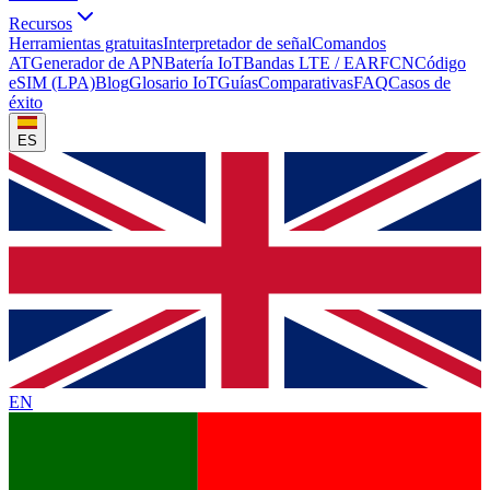
Recursos
Herramientas gratuitas
Interpretador de señal
Comandos
AT
Generador de APN
Batería IoT
Bandas LTE / EARFCN
Código
eSIM (LPA)
Blog
Glosario IoT
Guías
Comparativas
FAQ
Casos de
éxito
ES
EN