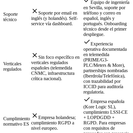
Equipo de ingeniería
en Sevilla, soporte por
Soporte por email en
teléfono y correo en
Soporte
inglés (y holandés). Self-
español, inglés y
técnico
service vía dashboard.
portugués. Onboarding
técnico desde el primer
despliegue.
Experiencia
operativa documentada
en telemedida
Sin foco específico en
(PRIME/G3-
verticales regulados
Verticales
PLC/Meters & More),
españoles (telemedida
regulados
partnerships nombradas
CNMC, infraestructura
(Iberdrola/Telefónica),
crítica nacional).
con trazabilidad por
ICCID para auditoría
regulatoria.
Empresa española
(Kore Logic SL),
cumplimiento LSSI-CE
Empresa holandesa;
+ LOPDGDD +
Cumplimiento
cumplimiento RGPD a
RGPD. Para empresas
normativo ES
nivel europeo.
con requisitos de