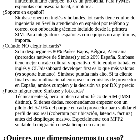
intracomunitario europeo, no es un problema. Para PyMEs
españolas con asesoría local, simplifica.
¿Soporte en español?
Simbase opera en inglés y holandés. iot.cards tiene equipo de
ingeniería en Sevilla atendiendo en español por teléfono y
correo, con onboarding técnico incluido desde la primera
SIM. Para integradores españoles con equipos no anglófonos,
importa.
¿Cuándo NO elegir iot.cards?
Si tu despliegue es 80% Países Bajos, Bélgica, Alemania
(mercados nativos de Simbase) y solo 20% España, Simbase
tiene mejor encaje cultural y operativo. Si tu equipo trabaja en
inglés y CLI/dashboard developer-first es lo que más valoras
(vs soporte humano), Simbase puntúa más alto. Si tu cliente
final es una multinacional europea sin requisitos de proveedor
en España, ambos cumplen y la decisión va por DX y precio.
¿Puedo migrar entre Simbase y iot.cards?
Técnicamente sí, pero implica cambio físico de SIM (IMSI
distinto). Si tienes dudas, recomendamos empezar con un
piloto del 5-10% del parque en cada proveedor para validar el
perfil de uso real (cobertura por ubicación, latencia, factura)
antes del despliegue masivo. Especialmente con MFF2
soldable la migración cuesta tiempo en campo.
¿Quieres que dimensionemos tu caso?