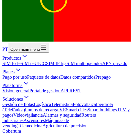
PT
Open main menu
Productos
SIM IoT
eSIM / eUICC
SIM IP fija
SIM multioperador
APN privado
Planes
Pago por uso
Paquetes de datos
Datos compartidos
Prepago
Plataforma
Visión general
Portal de gestión
API REST
Soluciones
Gestión de flotas
Logística
Telemedida
Fotovoltaica
Iberdrola
(Telefónica)
Puntos de recarga VE
Smart cities
Smart buildings
TPV y
pagos
Videovigilancia
Alarmas y seguridad
Routers
industriales
Ascensores
Máquinas de
vending
Telemedicina
Agricultura de precisión
Cobertura