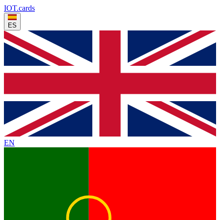
IOT
.cards
ES
EN