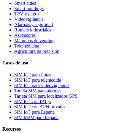
Smart cities
Smart buildings
TPV y pagos
Videovigilancia
Alarmas y seguridad
Routers industriales
Ascensores
Máquinas de vending
Telemedicina
Agricultura de precisión
Casos de uso
SIM IoT para flotas
SIM IoT para telemedida
SIM IoT para videovigilancia
Tarjeta SIM para alarmas
Tarjeta SIM para localizador GPS
SIM IoT con IP fija
SIM IoT con APN privado
SIM IoT para España
SIM M2M para España
Recursos