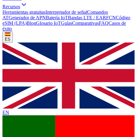
Recursos
Herramientas gratuitas
Interpretador de señal
Comandos
AT
Generador de APN
Batería IoT
Bandas LTE / EARFCN
Código
eSIM (LPA)
Blog
Glosario IoT
Guías
Comparativas
FAQ
Casos de
éxito
ES
EN