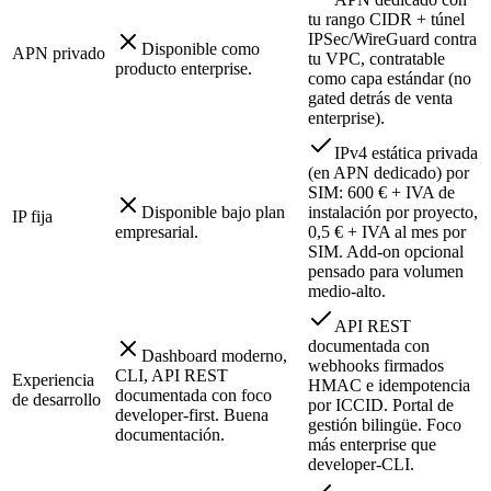
tu rango CIDR + túnel
IPSec/WireGuard contra
Disponible como
APN privado
tu VPC, contratable
producto enterprise.
como capa estándar (no
gated detrás de venta
enterprise).
IPv4 estática privada
(en APN dedicado) por
SIM: 600 € + IVA de
Disponible bajo plan
instalación por proyecto,
IP fija
empresarial.
0,5 € + IVA al mes por
SIM. Add-on opcional
pensado para volumen
medio-alto.
API REST
documentada con
Dashboard moderno,
webhooks firmados
CLI, API REST
Experiencia
HMAC e idempotencia
documentada con foco
de desarrollo
por ICCID. Portal de
developer-first. Buena
gestión bilingüe. Foco
documentación.
más enterprise que
developer-CLI.