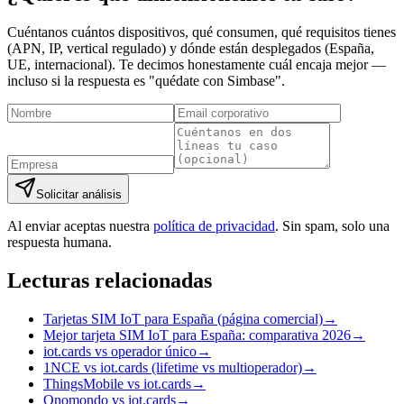
Cuéntanos cuántos dispositivos, qué consumen, qué requisitos tienes
(APN, IP, vertical regulado) y dónde están desplegados (España,
UE, internacional). Te decimos honestamente cuál encaja mejor —
incluso si la respuesta es "quédate con Simbase".
Solicitar análisis
Al enviar aceptas nuestra
política de privacidad
. Sin spam, solo una
respuesta humana.
Lecturas relacionadas
Tarjetas SIM IoT para España (página comercial)
→
Mejor tarjeta SIM IoT para España: comparativa 2026
→
iot.cards vs operador único
→
1NCE vs iot.cards (lifetime vs multioperador)
→
ThingsMobile vs iot.cards
→
Onomondo vs iot.cards
→