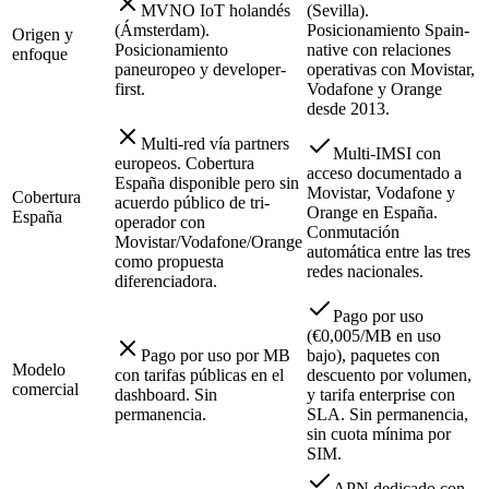
MVNO IoT holandés
(Sevilla).
(Ámsterdam).
Posicionamiento Spain-
Origen y
Posicionamiento
native con relaciones
enfoque
paneuropeo y developer-
operativas con Movistar,
first.
Vodafone y Orange
desde 2013.
Multi-red vía partners
Multi-IMSI con
europeos. Cobertura
acceso documentado a
España disponible pero sin
Movistar, Vodafone y
Cobertura
acuerdo público de tri-
Orange en España.
España
operador con
Conmutación
Movistar/Vodafone/Orange
automática entre las tres
como propuesta
redes nacionales.
diferenciadora.
Pago por uso
(€0,005/MB en uso
Pago por uso por MB
bajo), paquetes con
Modelo
con tarifas públicas en el
descuento por volumen,
comercial
dashboard. Sin
y tarifa enterprise con
permanencia.
SLA. Sin permanencia,
sin cuota mínima por
SIM.
APN dedicado con