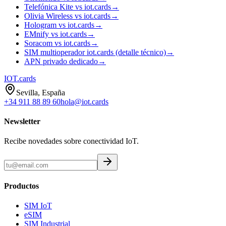
Telefónica Kite vs iot.cards
→
Olivia Wireless vs iot.cards
→
Hologram vs iot.cards
→
EMnify vs iot.cards
→
Soracom vs iot.cards
→
SIM multioperador iot.cards (detalle técnico)
→
APN privado dedicado
→
IOT
.cards
Sevilla, España
+34 911 88 89 60
hola@iot.cards
Newsletter
Recibe novedades sobre conectividad IoT.
Productos
SIM IoT
eSIM
SIM Industrial