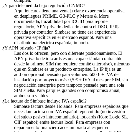
cumplen.
¿Y para telemedida bajo regulación CNMC?
Aquí iot.cards tiene una ventaja clara: experiencia operativa
en despliegues PRIME, G3-PLC y Meters & More
documentada, trazabilidad por ICCID para reporte
regulatorio, APN privado dedicado contra el DSO, IP fija
privada por contador. Simbase no tiene esa experiencia
operativa específica en el mercado español. Para una
distribuidora eléctrica española, importa.
¿Y APN privado / IP fija?
Las dos lo ofrecen, pero con diferente posicionamiento. El
APN privado de iot.cards es una capa estándar contratable
desde la primera SIM (no requiere comité enterprise), mientras
que en Simbase es un producto enterprise. La IP fija es un
add-on opcional pensado para volumen: 600 € + IVA de
instalación por proyecto más 0,5 € + IVA al mes por SIM, sin
negociación enterprise pero tampoco pensada para una sola
SIM suelta. Para parques grandes con compromiso anual,
ambos son viables.
¿La factura de Simbase incluye IVA español?
Simbase factura desde Holanda. Para empresas españolas que
necesitan factura con IVA español repercutido (no inversión
del sujeto pasivo intracomunitario), iot.cards (Kore Logic SL,
CIF español) emite factura local. Para empresas con
departamento financiero acostumbrado al esquema